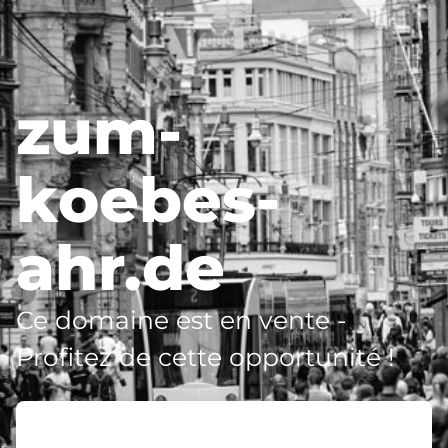
zum-
koebes-
ahr.de
Ce domaine est en vente -
Profitez de cette opportunité !