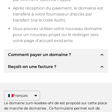
Après réception du paiement, le domaine est
transféré à votre fournisseur d'accès par
transfert (via le code Auth).
Vous pouvez utiliser votre nouveau domaine
pour un nouveau projet ou le rediriger vers
votre page d'accueil existante.
expand_less
Comment payer un domaine ?
expand_less
Reçoit-on une facture ?
Après un accord, le titulaire vous
communiquera les détails du paiement. Le
titulaire vous communiquera alors les détails
Oui, le vendeur vous enverra une facture en
bancaires SEPA et, si vous le souhaitez, vous
bonne et due forme. Si le prix d'achat est plus
proposera Paypal ou d'autres méthodes de
élevé, vous recevrez également un contrat de
Français
paiement.
vente supplémentaire si vous le souhaitez.
Le domaine zum-koebes-ahr.de est proposé sur cette place
Veuillez toujours mentionner le nom de
de marché de domaines
. Ce formulaire permet soit de
domaine et le numéro de facture lors du