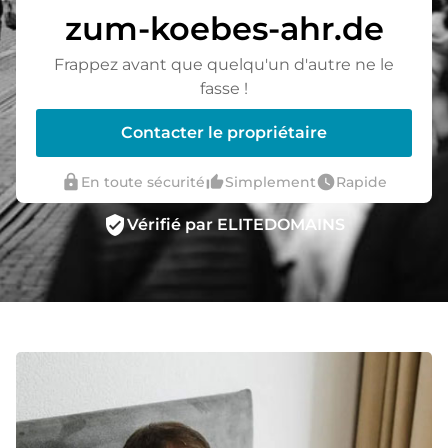
zum-koebes-ahr.de
Frappez avant que quelqu'un d'autre ne le
fasse !
Contacter le propriétaire
lock
thumb_up_alt
watch_later
En toute sécurité
Simplement
Rapide
verified_user
Vérifié par ELITEDOMAINS