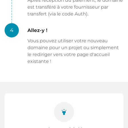
Après réception du paiement, le domaine
est transféré à votre fournisseur par
transfert (via le code Auth).
4
Allez-y !
Vous pouvez utiliser votre nouveau
domaine pour un projet ou simplement
le rediriger vers votre page d'accueil
existante !
highlight